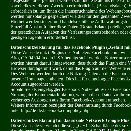
ausgestaltet oder geändert werden soll oder Sie an uns eine Anf
soweit dies zu diesen Zwecken erforderlich ist (Bestandsdaten).
erforderlich ist, um Ihnen die Inanspruchnahme des Webangebot
werden nur solange gespeichert wie dies für den genannten Zweck
Hierbei werden steuer- und handelsrechtliche Aufbewahrungsfrist
Einzelfall Auskunft über diese Daten (Bestandsdaten) erteilen, s
der gesetzlichen Aufgaben der Verfassungsschutzbehörden oder d
geistigen Eigentum erforderlich ist.
Datenschutzerklärung für das Facebook-Plugin („Gefällt mir
Diese Webseite nutzt Plugins des Anbieters Facebook.com, welc
Alto, CA 94304 in den USA bereitgestellt werden. Nutzer unserer W
werden hiermit darauf hingewiesen, dass durch das Plugin eine 
Browser durchgeführt wird, damit das Plugin auf der Webseite er
Des Weiteren werden durch die Nutzung Daten an die Facebook-S
unserer Homepage enthalten. Dies hat für eingeloggte Facebook-
Account zugeordnet werden.
Sobald Sie als eingeloggter Facebook-Nutzer aktiv das Facebook-
Nutzung der Kommentarfunktion), werden diese Daten zu Ihrem F
vorheriges Ausloggen aus Ihrem Facebook-Account umgehen.
Weitere Information bezüglich der Datennutzung durch Facebook
unter http://de-de.facebook.com/policy.php.
Datenschutzerklärung für das soziale Netzwerk Google Plus
Diese Webseite verwendet die sog. „G +1“-Schaltfläche des sozi
Amphitheatre Parkway, Mountain View, CA 94043, United States 