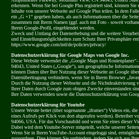
erkennen. Wenn Sie bei Google Plus registriert sind, können Sie 
Inhalte von unserer Webseite auf Google Plus teilen. In dem Falle
ein „G +1“ gegeben haben, als auch Informationen über die Seit
zusammen mit Ihrem Namen (ggf. auch mit Foto - soweit vorhand
Ihrem Google-Profil, eingeblendet werden.
Zweck und Umfang der Datenerhebung und die weitere Verarbeit
und Einstellungsmöglichkeiten zum Schutz Ihrer Privatsphäre en
https://www.google.com/intl/de/policies/privacy/
Datenschutzerklärung für Google Maps von Google Inc.
Diese Website verwendet die „Google Maps und Routenplaner“-
94043, United States („Google“), um geographische Information
können Daten über Ihre Nutzung dieser Webseite an Google über
Datenübertragung verhindern, wenn Sie in Ihrem Browser „Javasc
Durch die Nutzung dieser Webseite und die Nichtdeaktivierung von
Ihrer Daten durch Google zum obigen Zwecke einverstanden sin
Ihre Daten verwenden sowie die Datenschutzerklärung von Googl
Datenschutzerklärung für Youtube
Unsere Wesite bettet (über sogenannte „iframes“) Videos ein, die
eines Aufrufs per Klick von dort abgerufen werden). Betreiber 
94066, USA. Für das Vorschaubild und wenn Sie eines dieser Vid
Dabei wird dem Youtube-Server mitgeteilt, welche unserer Seiten
Wenn Sie in Ihrem YouTube-Account eingeloggt sind, ermöglichen
zuzuordnen. Dies können Sie verhindern, indem Sie sich aus I