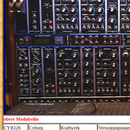
obere Modulreihe
CYB120
Cyborg
Kraftwerk
Versorgungsspan