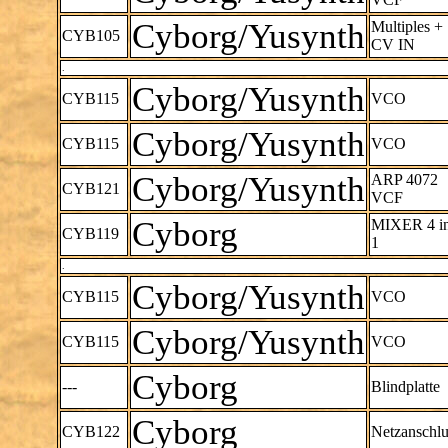
Cyborg/Yusynth
Multiples +
CYB105
CV IN
.
Cyborg/Yusynth
CYB115
VCO
Cyborg/Yusynth
CYB115
VCO
Cyborg/Yusynth
ARP 4072
CYB121
VCF
Cyborg
MIXER 4 i
CYB119
1
.
Cyborg/Yusynth
CYB115
VCO
Cyborg/Yusynth
CYB115
VCO
Cyborg
---
Blindplatte
Cyborg
CYB122
Netzanschlu