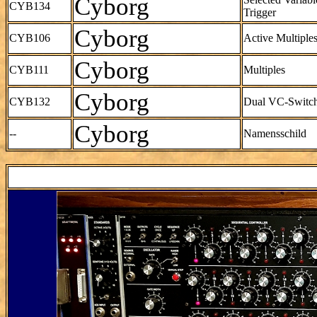
Cyborg
CYB134
Trigger
Cyborg
CYB106
Active Multiple
Cyborg
CYB111
Multiples
Cyborg
CYB132
Dual VC-Switc
Cyborg
--
Namensschild