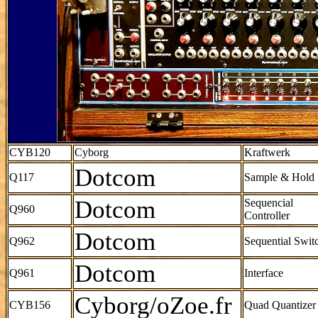
CYB120
Cyborg
Kraftwerk
Dotcom
Q117
Sample & Hold
Dotcom
Sequencial
Q960
Controller
Dotcom
Q962
Sequential Swit
Dotcom
Q961
Interface
Cyborg/oZoe.fr
CYB156
Quad Quantizer