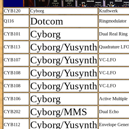
CYB120
Cyborg
Kraftwerk
Dotcom
Q116
Ringmodulator
Cyborg
CYB101
Dual Real Ring
Cyborg/Yusynth
CYB113
Quadrature LF
Cyborg/Yusynth
CYB107
VC-LFO
Cyborg/Yusynth
CYB108
VC-LFO
Cyborg/Yusynth
CYB108
VC-LFO
Cyborg
CYB106
Active Multiple
Cyborg/MMS
CYB202
Dual Echo
Cyborg/Yusynth
CYB112
Envelope Gener