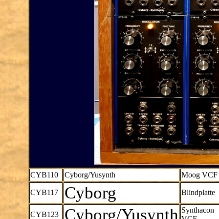
CYB110
Cyborg/Yusynth
Moog VCF
Cyborg
CYB117
Blindplatte
Cyborg/Yusynth
Synthacon
CYB123
VCF