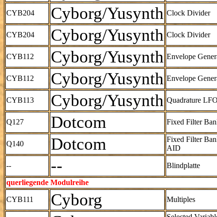
Cyborg/Yusynth
CYB204
Clock Divider
Cyborg/Yusynth
CYB204
Clock Divider
Cyborg/Yusynth
CYB112
Envelope Gener
Cyborg/Yusynth
CYB112
Envelope Gener
Cyborg/Yusynth
CYB113
Quadrature LF
Dotcom
Q127
Fixed Filter Ba
Dotcom
Fixed Filter Ba
Q140
AID
--
--
Blindplatte
querliegende Modulreihe
Cyborg
CYB111
Multiples
Selected Variabl