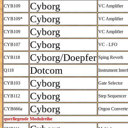
Cyborg
CYB109
VC Amplifier
Cyborg
CYB109*
VC Amplifier
Cyborg
CYB109
VC Amplifier
Cyborg
CYB107
VC - LFO
Cyborg/Doepfer
CYB118
Sping Reverb
Dotcom
Q118
Instrument Inter
Cyborg
CYB103
Gate Selector
Cyborg
CYB112
Step Sequencer
Cyborg
CYB666a
Orgon Converte
querliegende Modulreihe