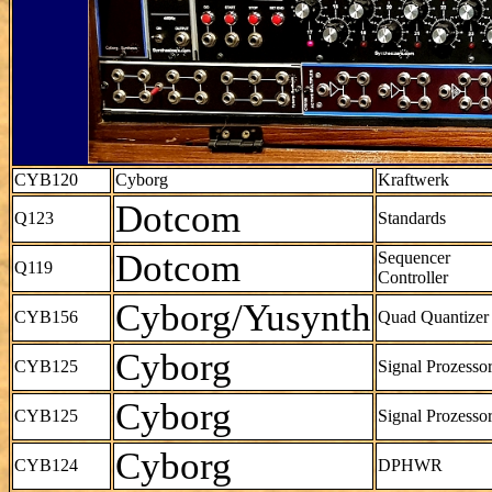
CYB120
Cyborg
Kraftwerk
Dotcom
Q123
Standards
Dotcom
Sequencer
Q119
Controller
Cyborg/Yusynth
CYB156
Quad Quantizer
Cyborg
CYB125
Signal Prozesso
Cyborg
CYB125
Signal Prozesso
Cyborg
CYB124
DPHWR