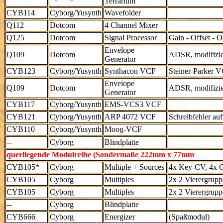
Terrarium
CYB114
Cyborg/Yusynth
Wavefolder
Q112
Dotcom
4 Channel Mixer
Q125
Dotcom
Signal Processor
Gain - Offset - O
Envelope
Q109
Dotcom
ADSR, modifizier
Generator
CYB123
Cyborg/Yusynth
Synthacon VCF
Steiner-Parker 
Envelope
Q109
Dotcom
ADSR, modifizier
Generator
CYB117
Cyborg/Yusynth
EMS-VCS3 VCF
CYB121
Cyborg/Yusynth
ARP 4072 VCF
Schreibfehler auf
CYB110
Cyborg/Yusynth
Moog-VCF
--
Cyborg
Blindplatte
querliegende Modulreihe (Sondermaße 222mm x 77mm
CYB105*
Cyborg
Multiple + Sources
4x Key-CV, 4x Ga
CYB105
Cyborg
Multiples
2x 2 Vierergrupp
CYB105
Cyborg
Multiples
2x 2 Vierergrupp
--
Cyborg
Blindplatte
CYB666
Cyborg
Energizer
(Spaßmodul)