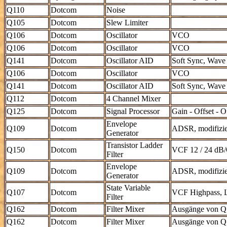
Q110
Dotcom
Noise
Q105
Dotcom
Slew Limiter
Q106
Dotcom
Oscillator
VCO
Q106
Dotcom
Oscillator
VCO
Q141
Dotcom
Oscillator AID
Soft Sync, Wave 
Q106
Dotcom
Oscillator
VCO
Q141
Dotcom
Oscillator AID
Soft Sync, Wave 
Q112
Dotcom
4 Channel Mixer
Q125
Dotcom
Signal Processor
Gain - Offset - O
Envelope
Q109
Dotcom
ADSR, modifizier
Generator
Transistor Ladder
Q150
Dotcom
VCF 12 / 24 dB/
Filter
Envelope
Q109
Dotcom
ADSR, modifizier
Generator
State Variable
Q107
Dotcom
VCF Highpass, L
Filter
Q162
Dotcom
Filter Mixer
Ausgänge von Q
Q162
Dotcom
Filter Mixer
Ausgänge von Q