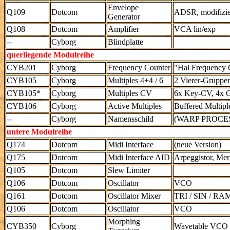
Envelope
Q109
Dotcom
ADSR, modifizier
Generator
Q108
Dotcom
Amplifier
VCA lin/exp
--
Cyborg
Blindplatte
querliegende Modulreihe
CYB201
Cyborg
Frequency Counter
"Hal Frequency 
CYB105
Cyborg
Multiples 4+4 / 6
2 Vierer-Gruppen
CYB105*
Cyborg
Multiples CV
6x Key-CV, 4x Ga
CYB106
Cyborg
Active Multiples
Buffered Multiple
--
Cyborg
Namensschild
(WARP PROCE
untere Modulreihe
Q174
Dotcom
Midi Interface
(neue Version)
Q175
Dotcom
Midi Interface AID
Arpeggistor, Mer
Q105
Dotcom
Slew Limiter
Q106
Dotcom
Oscillator
VCO
Q161
Dotcom
Oscillator Mixer
TRI / SIN / RA
Q106
Dotcom
Oscillator
VCO
Morphing
CYB350
Cyborg
Wavetable VCO (