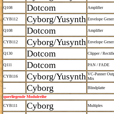
Dotcom
Q108
Amplifier
Cyborg/Yusynth
CYB112
Envelope Gener
Dotcom
Q108
Amplifier
Cyborg/Yusynth
CYB112
Envelope Gener
Dotcom
Q130
Clipper / Rectifi
Dotcom
Q111
PAN / FADE
Cyborg/Yusynth
VC-Panner Out
CYB116
Mix
Cyborg
--
Blindplatte
querliegende Modulreihe
Cyborg
CYB111
Multiples