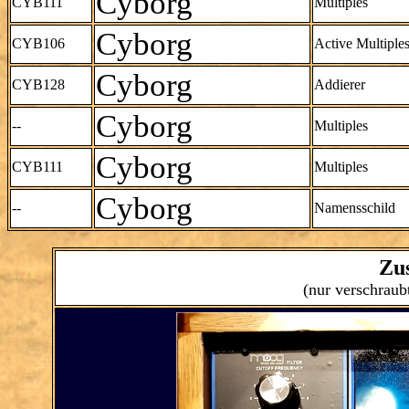
Cyborg
CYB111
Multiples
Cyborg
CYB106
Active Multiple
Cyborg
CYB128
Addierer
Cyborg
--
Multiples
Cyborg
CYB111
Multiples
Cyborg
--
Namensschild
Zu
(nur verschraubt