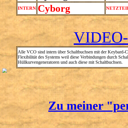
Cyborg
INTERN
NETZTEI
VIDEO
Alle VCO sind intern über Schaltbuchsen mit der Keybard-CV 
Flexibilität des Systems weil diese Verbindungen durch Scha
Hüllkurvengeneratoren und auch diese mit Schaltbuchsen.
Zu meiner "pe